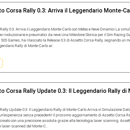
o Corsa Rally 0.3: Arriva il Leggendario Monte-C
Rally 0.3: Arriva il Leggendario Monte-Carlo con Meteo e Neve Dinamici La simu
eo rivoluzionarie e pneumatici da neve Una Milestone Storica per il Sim Racing 
di 505 Games, ha rilasciato la Release 0.3 di Assetto Corsa Rally, segnando un mo
ggendario Rally di Monte-Carlo ar...
o Corsa Rally Update 0.3: Il Leggendario Rally di
Rally Update 0.3: Il Leggendario Rally di Monte-Carlo Arriva in Simulazione Data 
un'esperienza senza precedenti! Il prossimo aggiornamento di Assetto Corsa Rally 
creato con una precisione assoluta grazie alla tecnologia laser scanning. Assetto 
 laser-scanned del Monte-C...