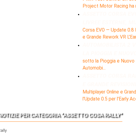
Project Motor Racing ha ri
ASSETTO CORSA EVO
LIVREE ESTERNE, M
Corsa EVO — Update 0.8 Di
e Grande Rework VR L'Ear
AUTOMOBILISTA 2 V1
LA PIOGGIA E NUOV
sotto la Pioggia e Nuovo 
Automobi...
ASSETTO CORSA RAL
E GRANDE REVISIONE
Multiplayer Online e Gran
l'Update 0.5 per l'Early Acc
OTIZIE PER CATEGORIA "ASSETTO COSA RALLY"