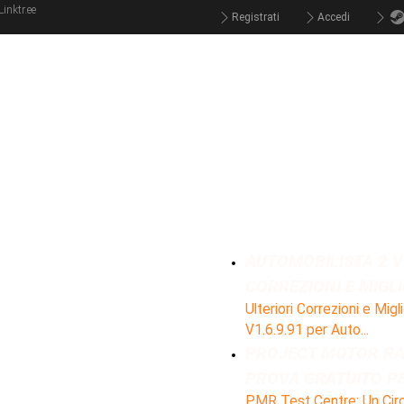
Registrati
Accedi
AUTOMOBILISTA 2 V1
CORREZIONI E MIGL
Ulteriori Correzioni e Mig
V1.6.9.91 per Auto...
PROJECT MOTOR RAC
PROVA GRATUITO P
PMR Test Centre: Un Circu