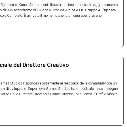
ario: Kunos Simulazioni rilascia il primo importante aggiornamento
ito del Ghiacciodromo di Livigno e l'iconica Alpine A110 Gruppo 4. L'update
icolo Completo: È arrivato il momento che tutti i simracer stavano
iale dal Direttore Creativo
a Games Studios risponde rapidamente ai feedback della community con un
 team di sviluppo di Supernova Games Studios ha dimostrato il suo impegno
so il suo Direttore Creativo e Game Director, Irvin Zonca. L'Hotfix: Risolto