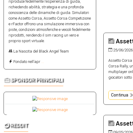
riproduce fedelmente l’esperienza di guida,
richiedendo abilità, strategia e una profonda
conoscenza delle dinamiche di guida. Simulatori
come Assetto Corsa, Assetto Corsa Competizione
e rFactor offrono una simulazione immersiva con
piste, condizioni atmosferiche e veicoli fedelmente
riprodotti, rendendo il sim racing un vero e
Assett
proprio sport virtuale.
25/06/2026
La Nascita del Black Angel Team
Assetto Corsa 
Fondato nell’apr
...
Corsa Rally, u
multiplayer onl
giocatori sotto 
SPONSOR PRINCIPALI
Continua
Assett
REDDIT
09/05/2026