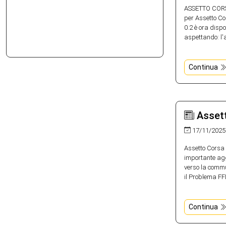
ASSETTO CORSA
per Assetto Cor
0.2 è ora dispo
aspettando: l'
Continua
Assett
17/11/2025
Assetto Corsa 
importante agg
verso la commun
il Problema FFB
Continua