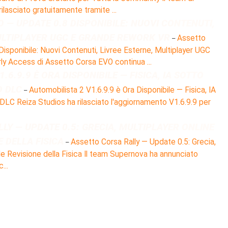
lasciato gratuitamente tramite ...
 — UPDATE 0.8 DISPONIBILE: NUOVI CONTENUTI,
ULTIPLAYER UGC E GRANDE REWORK VR
Assetto
–
sponibile: Nuovi Contenuti, Livree Esterne, Multiplayer UGC
ly Access di Assetto Corsa EVO continua ...
.6.9.9 È ORA DISPONIBILE — FISICA, IA SOTTO
O DLC
Automobilista 2 V1.6.9.9 è Ora Disponibile — Fisica, IA
–
DLC Reiza Studios ha rilasciato l'aggiornamento V1.6.9.9 per
LY — UPDATE 0.5: GRECIA, MULTIPLAYER ONLINE
 DELLA FISICA
Assetto Corsa Rally — Update 0.5: Grecia,
–
de Revisione della Fisica Il team Supernova ha annunciato
...