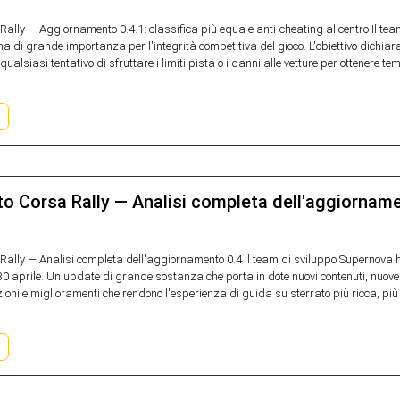
Rally — Aggiornamento 0.4.1: classifica più equa e anti-cheating al centro Il tea
 di grande importanza per l'integrità competitiva del gioco. L'obiettivo dichiarato
alsiasi tentativo di sfruttare i limiti pista o i danni alle vetture per ottenere temp
o Corsa Rally — Analisi completa dell'aggiornam
Rally — Analisi completa dell'aggiornamento 0.4 Il team di sviluppo Supernova h
 30 aprile. Un update di grande sostanza che porta in dote nuovi contenuti, nuove 
zioni e miglioramenti che rendono l'esperienza di guida su sterrato più ricca, più r