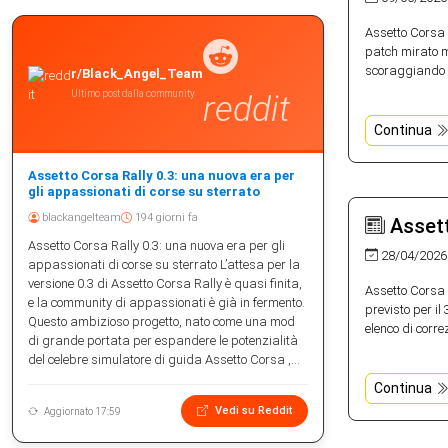
Assetto Corsa 
patch mirato ma
scoraggiando qu
r/Black_Angel_Team
Ultimo post dalla community
reddit
Continua
Assetto Corsa Rally 0.3: una nuova era per
gli appassionati di corse su sterrato
blackangelteam
194 giorni fa
Assett
Assetto Corsa Rally 0.3: una nuova era per gli
28/04/2026
appassionati di corse su sterrato L’attesa per la
versione 0.3 di Assetto Corsa Rally è quasi finita,
Assetto Corsa 
e la community di appassionati è già in fermento.
previsto per il
Questo ambizioso progetto, nato come una mod
elenco di corre
di grande portata per espandere le potenzialità
del celebre simulatore di guida Assetto Corsa ,...
Continua
Vedi su Reddit
Aggiornato 17:59