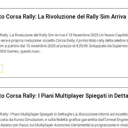
o Corsa Rally: La Rivoluzione del Rally Sim Arriv
Rally: La Rivoluzione del Rally Sim Arriva il 13 Novembre 2025 Un Nuovo Capitol
vera e propria rivoluzione. Assetto Corsa Rally, il primo titolo rally della celebre 
m a partire dal 13 novembre 2025 al prezzo di €29,99. Sviluppato da Supernov
505 Games, questo nuov...
o Corsa Rally: I Piani Multiplayer Spiegati in Dett
ally: I Piani Multiplayer Spiegati in Dettaglio La discussione intorno ad Assetto
ficata da Kunos Simulazioni, e sulla fedeltà grafica garantita dall'Unreal Engi
y Access con Focus sul Multiplayer Asincrono Certamente la progressione in mod