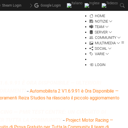
Steam Login
Google Login
HOME
NOTIZIE
TEAM
SERVER
COMMUNITY
MULTIMEDIA
SOCIAL
VARIE
LOGIN
.6.9.91 È ORA DISPONIBILE — ULTERIORI
IORAMENTI
Automobilista 2 V1.6.9.91 è Ora Disponibile —
–
lioramenti Reiza Studios ha rilasciato il piccolo aggiornamento
ING — PMR TEST CENTRE: UN CIRCUITO DI
ER TUTTA LA COMMUNITY
Project Motor Racing —
–
ito di Prova Gratuito per Tutta la Community Il team di