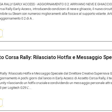
 RALLY EARLY ACCESS - AGGIORNAMENTO 0.2: ARRIVANO NEVE E GHIACCIO Somm
sa Rally Early Access, introducendo condizioni di neve e ghiaccio, il nuovo circu
nibile su Steam con numerosi miglioramenti alla fisica e al supporto volante. Art
aggiornamento 0.2 di A...
o Corsa Rally: Rilasciato Hotfix e Messaggio Spec
Rally: Rilasciato Hotfix e Messaggio Speciale dal Direttore Creativo Supernov
iornamento A pochi giorni dal lancio in Early Access di Assetto Corsa Rally, il
ity rilasciando un hotfix cruciale e condividendo un messaggio personale attraver
 per Logitech G29 L'...