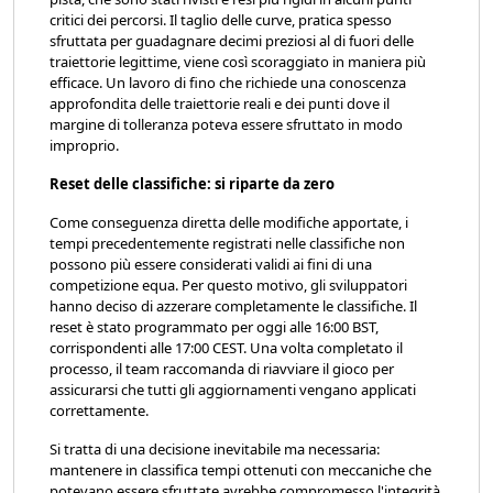
critici dei percorsi. Il taglio delle curve, pratica spesso
sfruttata per guadagnare decimi preziosi al di fuori delle
traiettorie legittime, viene così scoraggiato in maniera più
efficace. Un lavoro di fino che richiede una conoscenza
approfondita delle traiettorie reali e dei punti dove il
margine di tolleranza poteva essere sfruttato in modo
improprio.
Reset delle classifiche: si riparte da zero
Come conseguenza diretta delle modifiche apportate, i
tempi precedentemente registrati nelle classifiche non
possono più essere considerati validi ai fini di una
competizione equa. Per questo motivo, gli sviluppatori
hanno deciso di azzerare completamente le classifiche. Il
reset è stato programmato per oggi alle 16:00 BST,
corrispondenti alle 17:00 CEST. Una volta completato il
processo, il team raccomanda di riavviare il gioco per
assicurarsi che tutti gli aggiornamenti vengano applicati
correttamente.
Si tratta di una decisione inevitabile ma necessaria:
mantenere in classifica tempi ottenuti con meccaniche che
potevano essere sfruttate avrebbe compromesso l'integrità