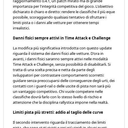
l'aggiornamento 0.4.1, un patch mirato ma di grande
importanza per l'integrità competitiva del gioco. L'obiettivo
dichiarato è chiaro e diretto: rendere le classifiche il più eque
possibile, scoraggiando qualsiasi tentativo di sfruttare i
limiti pista o i danni alle vetture per ottenere tempi
irrealistici.
Danni fisici sempre attivi in Time Attack e Challenge
La modifica più significativa introdotta con questo update
riguarda il sistema dei danni fisici alle vetture. D'ora in
avanti, i danni fisici saranno sempre attivi nelle modalità
Time Attack e Challenge, senza possibilità di disabilitarli. Si
tratta di una scelta precisa e netta da parte degli
sviluppatori per contrastare comportamenti scorretti:
guidare senza preoccuparsi delle conseguenze degli urti, dei
contatti con i guard-rail o delle uscite di pista non sarà più
un vantaggio competitivo. Chi vuole competere nelle
classifiche dovrà farlo con lo stesso livello di rischio e
attenzione che la disciplina rallystica impone nella realtà.
Limiti pista più stretti: addio al taglio delle curve
Il secondo intervento riguarda il tracciamento dei limiti
pista, che sono stati rivisti e resi più rigidi in alcuni punti