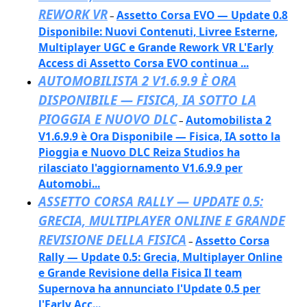
REWORK VR
Assetto Corsa EVO — Update 0.8
–
Disponibile: Nuovi Contenuti, Livree Esterne,
Multiplayer UGC e Grande Rework VR L'Early
Access di Assetto Corsa EVO continua ...
AUTOMOBILISTA 2 V1.6.9.9 È ORA
DISPONIBILE — FISICA, IA SOTTO LA
PIOGGIA E NUOVO DLC
Automobilista 2
–
V1.6.9.9 è Ora Disponibile — Fisica, IA sotto la
Pioggia e Nuovo DLC Reiza Studios ha
rilasciato l'aggiornamento V1.6.9.9 per
Automobi...
ASSETTO CORSA RALLY — UPDATE 0.5:
GRECIA, MULTIPLAYER ONLINE E GRANDE
REVISIONE DELLA FISICA
Assetto Corsa
–
Rally — Update 0.5: Grecia, Multiplayer Online
e Grande Revisione della Fisica Il team
Supernova ha annunciato l'Update 0.5 per
l'Early Acc...