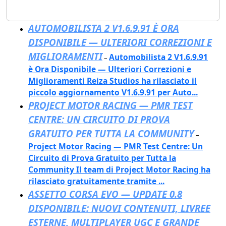
AUTOMOBILISTA 2 V1.6.9.91 È ORA
DISPONIBILE — ULTERIORI CORREZIONI E
MIGLIORAMENTI
Automobilista 2 V1.6.9.91
–
è Ora Disponibile — Ulteriori Correzioni e
Miglioramenti Reiza Studios ha rilasciato il
piccolo aggiornamento V1.6.9.91 per Auto...
PROJECT MOTOR RACING — PMR TEST
CENTRE: UN CIRCUITO DI PROVA
GRATUITO PER TUTTA LA COMMUNITY
–
Project Motor Racing — PMR Test Centre: Un
Circuito di Prova Gratuito per Tutta la
Community Il team di Project Motor Racing ha
rilasciato gratuitamente tramite ...
ASSETTO CORSA EVO — UPDATE 0.8
DISPONIBILE: NUOVI CONTENUTI, LIVREE
ESTERNE, MULTIPLAYER UGC E GRANDE