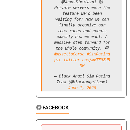
Huge thanks to
@KunosSimulazni 🙌
Private servers were the
Il team principal frena sulle aspettative legate allo
feature we'd been
sviluppo di motore che il Cavallino porterà a Monza
waiting for! Now we can
anche se ammette: "Aiuterà, questo è certo". E il
finally organize our
Cavallino potrà comunque contare su altre doti. Sulla
team races and events
stagione: "La SF-26 è abbastanza buona, il che non
era scontato per il primo anno di un nuovo
exactly how we want. A
regolamento"
massive step forward for
Continua a leggere
the whole community. 🏁
#AssettoCorsa
#SimRacing
pic.twitter.com/mxTF9ZdB
La riscossa di Loic Serra nella rinascita
DH
Ferrari. E continua la campagna acquisti
07 Aug 2026
— Black Angel Sim Racing
Luigi Perna
Team (@blackangelteam)
June 1, 2026
FACEBOOK