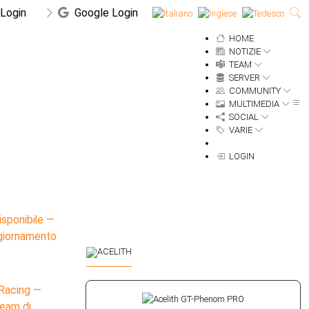
Login
Google Login
HOME
NOTIZIE
TEAM
SERVER
COMMUNITY
MULTIMEDIA
SOCIAL
VARIE
LOGIN
RI
isponibile —
aggiornamento
O DI
Racing —
team di