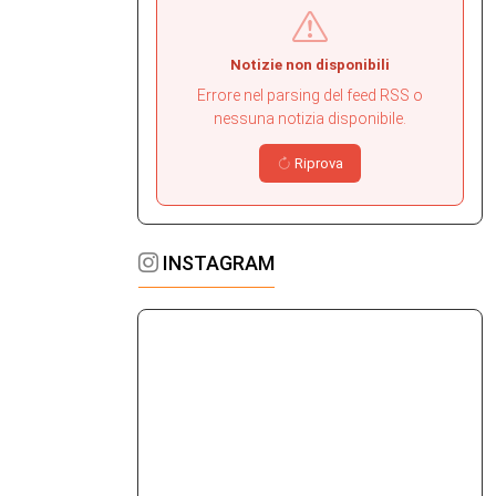
Dopo il terribile ricordo della stagione passata, la
nuova monoposto sembra risollevare gli animi a
Maranello. Telaio e aerodinamica sono i migliori in
Notizie non disponibili
pista, la power unit resta l'anello debole
Errore nel parsing del feed RSS o
Continua a leggere
nessuna notizia disponibile.
Riprova
Colapinto in vacanza a Como, i ladri portano
via tutto: "Gli europei rubano". E scoppia la
polemica
07 Aug 2026
Alice Stellino
INSTAGRAM