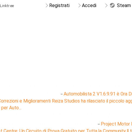
Registrati
Accedi
Steam 
BILISTA 2 V1.6.9.91 È ORA DISPONIBILE — ULTERIO
IONI E MIGLIORAMENTI
Automobilista 2 V1.6.9.91 è Ora D
–
 Correzioni e Miglioramenti Reiza Studios ha rilasciato il piccolo 
 per Auto...
T MOTOR RACING — PMR TEST CENTRE: UN CIRCUIT
GRATUITO PER TUTTA LA COMMUNITY
Project Motor 
–
Centre: Un Circuito di Prova Gratuito per Tutta la Community Il 