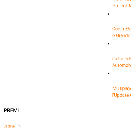
Project M
ASSETT
LIVREE
Corsa EVO
e Grande 
AUTOMO
LA PIO
sotto la 
Automobi.
ASSETT
E GRAN
Multiplay
l'Update 0
PREMI
Ordine: