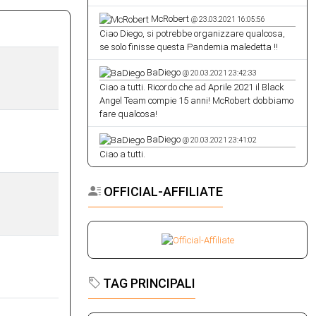
McRobert
@ 24.12.2021 10:55:59
Merry Christmas from the Black Angel Team !!
McRobert
@ 23.03.2021 16:05:56
Ciao Diego, si potrebbe organizzare qualcosa,
se solo finisse questa Pandemia maledetta !!
BaDiego
@ 20.03.2021 23:42:33
Ciao a tutti. Ricordo che ad Aprile 2021 il Black
Angel Team compie 15 anni! McRobert dobbiamo
fare qualcosa!
BaDiego
@ 20.03.2021 23:41:02
Ciao a tutti.
OFFICIAL-AFFILIATE
TAG PRINCIPALI