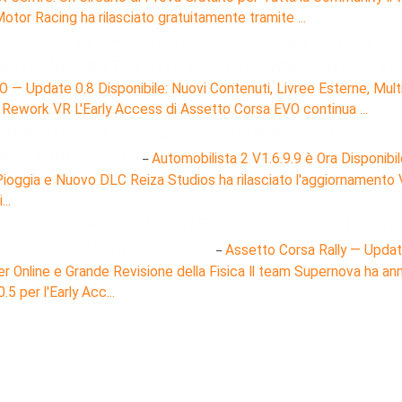
otor Racing ha rilasciato gratuitamente tramite ...
O CORSA EVO — UPDATE 0.8 DISPONIBILE: NUOVI C
 ESTERNE, MULTIPLAYER UGC E GRANDE REWORK VR
 — Update 0.8 Disponibile: Nuovi Contenuti, Livree Esterne, Mult
Rework VR L'Early Access di Assetto Corsa EVO continua ...
BILISTA 2 V1.6.9.9 È ORA DISPONIBILE — FISICA, I
GGIA E NUOVO DLC
Automobilista 2 V1.6.9.9 è Ora Disponibil
–
Pioggia e Nuovo DLC Reiza Studios ha rilasciato l'aggiornamento 
..
O CORSA RALLY — UPDATE 0.5: GRECIA, MULTIPLAY
DE REVISIONE DELLA FISICA
Assetto Corsa Rally — Update
–
er Online e Grande Revisione della Fisica Il team Supernova ha an
.5 per l'Early Acc...