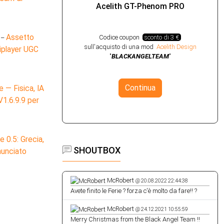
MOD - Formula F30RS for
Logitech RS Hub (2024) (PC -
ONTENUTI,
XBOX)
Assetto
–
iplayer UGC
Codice coupon
sconto di 3 €
Previous
Next
sull'acquisto di una mod
Acelith Design
A SOTTO
"
BLACKANGELTEAM
"
e — Fisica, IA
V1.6.9.9 per
Continua
ER ONLINE
 0.5: Grecia,
nunciato
SHOUTBOX
McRobert
@ 20.08.2022 22:44:38
Avete finito le Ferie ? forza c'è molto da fare!! ?