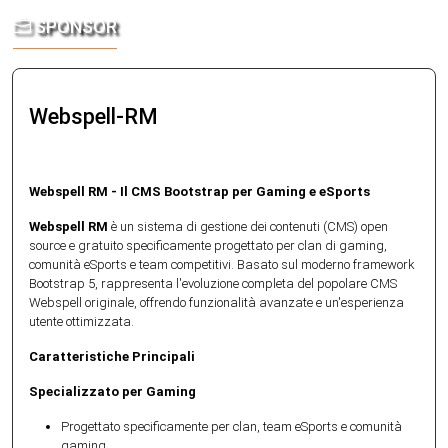
— ULTERIORI CORREZIONI E M
PROJECT MOTOR RACING — PM
ASSETTO CORSA EVO — UPDAT
AUTOMOBILISTA 2 V1.6.9.9 È 
ASSETTO CORSA RALLY — UPDA
SPONSOR
Automobilista 2 V1.6.9.91 è Ora Disponi
UN CIRCUITO DI PROVA GRATU
DISPONIBILE: NUOVI CONTENUT
— FISICA, IA SOTTO LA PIOGGI
MULTIPLAYER ONLINE E GRAND
Correzioni e Miglioramenti Reiza Studios
Automobilista 2 V1.6.9.9 è Ora Disponibi
COMMUNITY
ESTERNE, MULTIPLAYER UGC 
DELLA FISICA
Project Motor Raci
Assetto Corsa Rally
–
–
piccolo aggiornamento V1.6.9.91 per Au
Pioggia e Nuovo DLC Reiza Studios ha 
Un Circuito di Prova Gratuito per Tutt
Multiplayer Online e Grande Revisione d
VR
Assetto Corsa EVO — Update 0.8 
–
l'aggiornamento V1.6.9.9 per Automobi.
di Project Motor Racing ha rilasciato g
Supernova ha annunciato l'Update 0.5 pe
Webspell-RM
Contenuti, Livree Esterne, Multiplaye
VR L'Early Access di Assetto Corsa EVO
Webspell RM - Il CMS Bootstrap per Gaming e eSports
Webspell RM
è un sistema di gestione dei contenuti (CMS) open
source e gratuito specificamente progettato per clan di gaming,
comunità eSports e team competitivi. Basato sul moderno framework
Bootstrap 5, rappresenta l'evoluzione completa del popolare CMS
Webspell originale, offrendo funzionalità avanzate e un'esperienza
utente ottimizzata.
Caratteristiche Principali
Specializzato per Gaming
Progettato specificamente per clan, team eSports e comunità
gaming