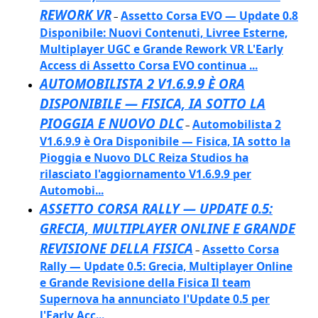
REWORK VR
Assetto Corsa EVO — Update 0.8
–
Disponibile: Nuovi Contenuti, Livree Esterne,
Multiplayer UGC e Grande Rework VR L'Early
Access di Assetto Corsa EVO continua ...
AUTOMOBILISTA 2 V1.6.9.9 È ORA
DISPONIBILE — FISICA, IA SOTTO LA
PIOGGIA E NUOVO DLC
Automobilista 2
–
V1.6.9.9 è Ora Disponibile — Fisica, IA sotto la
Pioggia e Nuovo DLC Reiza Studios ha
rilasciato l'aggiornamento V1.6.9.9 per
Automobi...
ASSETTO CORSA RALLY — UPDATE 0.5:
GRECIA, MULTIPLAYER ONLINE E GRANDE
REVISIONE DELLA FISICA
Assetto Corsa
–
Rally — Update 0.5: Grecia, Multiplayer Online
e Grande Revisione della Fisica Il team
Supernova ha annunciato l'Update 0.5 per
l'Early Acc...