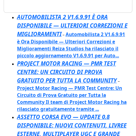
AUTOMOBILISTA 2 V1.6.9.91 È ORA
DISPONIBILE — ULTERIORI CORREZIONI E
MIGLIORAMENTI
Automobilista 2 V1.6.9.91
–
è Ora Disponibile — Ulteriori Correzioni e
Miglioramenti Reiza Studios ha rilasciato il
piccolo aggiornamento V1.6.9.91 per Auto...
PROJECT MOTOR RACING — PMR TEST
CENTRE: UN CIRCUITO DI PROVA
GRATUITO PER TUTTA LA COMMUNITY
–
Project Motor Racing — PMR Test Centre: Un
Circuito di Prova Gratuito per Tutta la
Community Il team di Project Motor Racing ha
rilasciato gratuitamente tramite ...
ASSETTO CORSA EVO — UPDATE 0.8
DISPONIBILE: NUOVI CONTENUTI, LIVREE
ESTERNE, MULTIPLAYER UGC E GRANDE