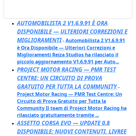
AUTOMOBILISTA 2 V1.6.9.91 È ORA
DISPONIBILE — ULTERIORI CORREZIONI E
MIGLIORAMENTI
Automobilista 2 V1.6.9.91
–
è Ora Disponibile — Ulteriori Correzioni e
Miglioramenti Reiza Studios ha rilasciato il
piccolo aggiornamento V1.6.9.91 per Auto...
PROJECT MOTOR RACING — PMR TEST
CENTRE: UN CIRCUITO DI PROVA
GRATUITO PER TUTTA LA COMMUNITY
–
Project Motor Racing — PMR Test Centre: Un
Circuito di Prova Gratuito per Tutta la
Community Il team di Project Motor Racing ha
rilasciato gratuitamente tramite ...
ASSETTO CORSA EVO — UPDATE 0.8
DISPONIBILE: NUOVI CONTENUTI, LIVREE