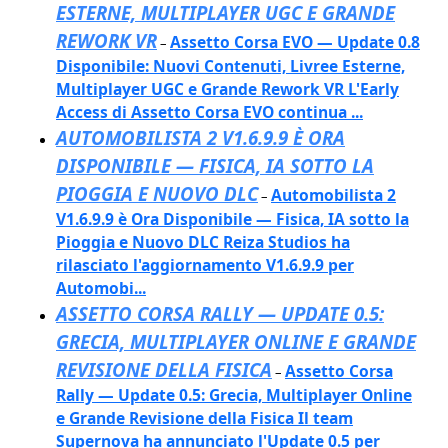
ESTERNE, MULTIPLAYER UGC E GRANDE
REWORK VR
Assetto Corsa EVO — Update 0.8
–
Disponibile: Nuovi Contenuti, Livree Esterne,
Multiplayer UGC e Grande Rework VR L'Early
Access di Assetto Corsa EVO continua ...
AUTOMOBILISTA 2 V1.6.9.9 È ORA
DISPONIBILE — FISICA, IA SOTTO LA
PIOGGIA E NUOVO DLC
Automobilista 2
–
V1.6.9.9 è Ora Disponibile — Fisica, IA sotto la
Pioggia e Nuovo DLC Reiza Studios ha
rilasciato l'aggiornamento V1.6.9.9 per
Automobi...
ASSETTO CORSA RALLY — UPDATE 0.5:
GRECIA, MULTIPLAYER ONLINE E GRANDE
REVISIONE DELLA FISICA
Assetto Corsa
–
Rally — Update 0.5: Grecia, Multiplayer Online
e Grande Revisione della Fisica Il team
Supernova ha annunciato l'Update 0.5 per