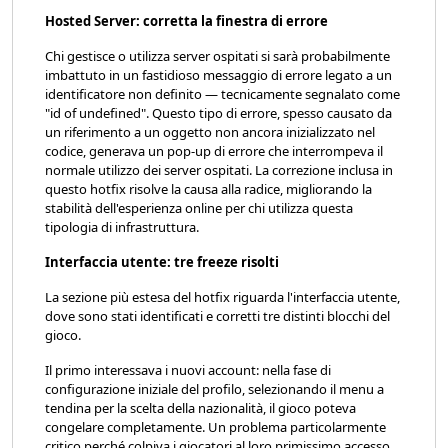
Hosted Server: corretta la finestra di errore
Chi gestisce o utilizza server ospitati si sarà probabilmente
imbattuto in un fastidioso messaggio di errore legato a un
identificatore non definito — tecnicamente segnalato come
"id of undefined". Questo tipo di errore, spesso causato da
un riferimento a un oggetto non ancora inizializzato nel
codice, generava un pop-up di errore che interrompeva il
normale utilizzo dei server ospitati. La correzione inclusa in
questo hotfix risolve la causa alla radice, migliorando la
stabilità dell'esperienza online per chi utilizza questa
tipologia di infrastruttura.
Interfaccia utente: tre freeze risolti
La sezione più estesa del hotfix riguarda l'interfaccia utente,
dove sono stati identificati e corretti tre distinti blocchi del
gioco.
Il primo interessava i nuovi account: nella fase di
configurazione iniziale del profilo, selezionando il menu a
tendina per la scelta della nazionalità, il gioco poteva
congelare completamente. Un problema particolarmente
critico perché colpiva i giocatori al loro primissimo accesso,