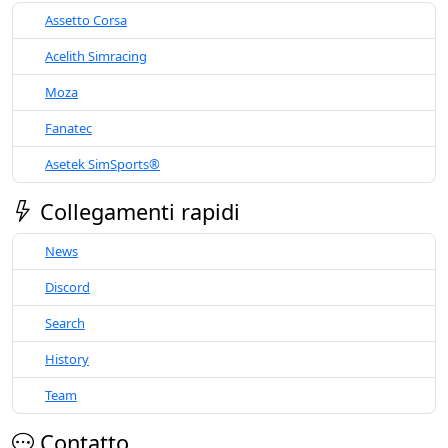
Assetto Corsa
Acelith Simracing
Moza
Fanatec
Asetek SimSports®
Collegamenti rapidi
News
Discord
Search
History
Team
Contatto