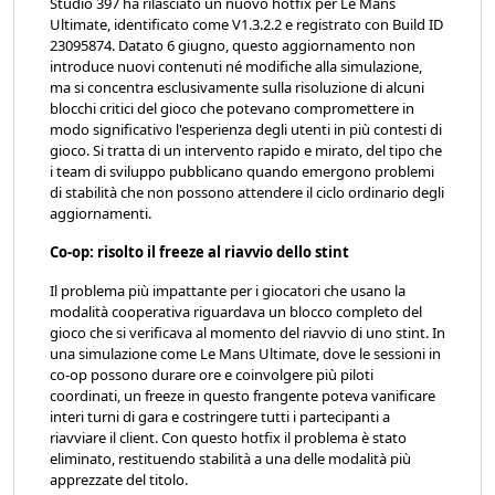
Studio 397 ha rilasciato un nuovo hotfix per Le Mans
Ultimate, identificato come V1.3.2.2 e registrato con Build ID
23095874. Datato 6 giugno, questo aggiornamento non
introduce nuovi contenuti né modifiche alla simulazione,
ma si concentra esclusivamente sulla risoluzione di alcuni
blocchi critici del gioco che potevano compromettere in
modo significativo l'esperienza degli utenti in più contesti di
gioco. Si tratta di un intervento rapido e mirato, del tipo che
i team di sviluppo pubblicano quando emergono problemi
di stabilità che non possono attendere il ciclo ordinario degli
aggiornamenti.
Co-op: risolto il freeze al riavvio dello stint
Il problema più impattante per i giocatori che usano la
modalità cooperativa riguardava un blocco completo del
gioco che si verificava al momento del riavvio di uno stint. In
una simulazione come Le Mans Ultimate, dove le sessioni in
co-op possono durare ore e coinvolgere più piloti
coordinati, un freeze in questo frangente poteva vanificare
interi turni di gara e costringere tutti i partecipanti a
riavviare il client. Con questo hotfix il problema è stato
eliminato, restituendo stabilità a una delle modalità più
apprezzate del titolo.