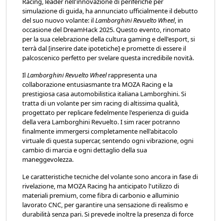
Racing, leader nell'innovazione di periferiche per
simulazione di guida, ha annunciato ufficialmente il debutto
del suo nuovo volante: il
Lamborghini Revuelto Wheel
, in
occasione del DreamHack 2025. Questo evento, rinomato
per la sua celebrazione della cultura gaming e dell'esport, si
terrà dal [inserire date ipotetiche] e promette di essere il
palcoscenico perfetto per svelare questa incredibile novità.
Il
Lamborghini Revuelto Wheel
rappresenta una
collaborazione entusiasmante tra MOZA Racing e la
prestigiosa casa automobilistica italiana Lamborghini. Si
tratta di un volante per sim racing di altissima qualità,
progettato per replicare fedelmente l'esperienza di guida
della vera Lamborghini Revuelto. I sim racer potranno
finalmente immergersi completamente nell'abitacolo
virtuale di questa supercar, sentendo ogni vibrazione, ogni
cambio di marcia e ogni dettaglio della sua
maneggevolezza.
Le caratteristiche tecniche del volante sono ancora in fase di
rivelazione, ma MOZA Racing ha anticipato l'utilizzo di
materiali premium, come fibra di carbonio e alluminio
lavorato CNC, per garantire una sensazione di realismo e
durabilità senza pari. Si prevede inoltre la presenza di force