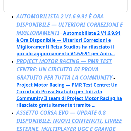
AUTOMOBILISTA 2 V1.6.9.91 È ORA
DISPONIBILE — ULTERIORI CORREZIONI E
MIGLIORAMENTI
Automobilista 2 V1.6.9.91
–
è Ora Disponibile — Ulteriori Correzioni e
Miglioramenti Reiza Studios ha rilasciato il
piccolo aggiornamento V1.6.9.91 per Auto...
PROJECT MOTOR RACING — PMR TEST
CENTRE: UN CIRCUITO DI PROVA
GRATUITO PER TUTTA LA COMMUNITY
–
Project Motor Racing — PMR Test Centre: Un
Circuito di Prova Gratuito per Tutta la
Community Il team di Project Motor Racing ha
rilasciato gratuitamente tramite ...
ASSETTO CORSA EVO — UPDATE 0.8
DISPONIBILE: NUOVI CONTENUTI, LIVREE
ESTERNE, MULTIPLAYER UGC E GRANDE