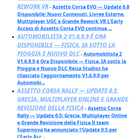
REWORK VR
Assetto Corsa EVO — Update 0.8
–
Disponibile: Nuovi Contenuti, Livree Esterne,
Multiplayer UGC e Grande Rework VR L'Early
Access di Assetto Corsa EVO continua ...
AUTOMOBILISTA 2 V1.6.9.9 È ORA
DISPONIBILE — FISICA, IA SOTTO LA
PIOGGIA E NUOVO DLC
Automobilista 2
–
V1.6.9.9 è Ora Disponibile — Fisica, IA sotto la
Pioggia e Nuovo DLC Reiza Studios ha
rilasciato l'aggiornamento V1.6.9.9 per
Automobi...
ASSETTO CORSA RALLY — UPDATE 0.5:
GRECIA, MULTIPLAYER ONLINE E GRANDE
REVISIONE DELLA FISICA
Assetto Corsa
–
Rally — Update 0.5: Grecia, Multiplayer Online
e Grande Revisione della Fisica Il team
Supernova ha annunciato l'Update 0.5 per
l'Early Acc...