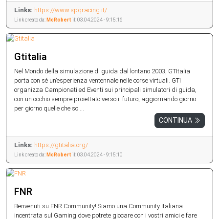
Links:
https://www.spqracing.it/
Link creato da:
McRobert
il: 03.04.2024 - 9:15:16
Gtitalia
Nel Mondo della simulazione di guida dal lontano 2003, GTItalia
porta con sé un’esperienza ventennale nelle corse virtuali. GTI
organizza Campionati ed Eventi sui principali simulatori di guida,
con un occhio sempre proiettato verso il futuro, aggiornando giorno
per giorno quelle che so ...
CONTINUA
Links:
https://gtitalia.org/
Link creato da:
McRobert
il: 03.04.2024 - 9:15:10
FNR
Benvenuti su FNR Community! Siamo una Community Italiana
incentrata sul Gaming dove potrete giocare con i vostri amici e fare