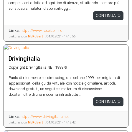
competizioni adatte ad ogni tipo di utenza, sfruttando i sempre più
sofisticati simulatori disponibili ogg ...
CONTINUA
Links:
https://www.raceit.online
Link creato da:
McRobert
il: 04.10.2021 - 14:13:55
Drivingitalia
Copyright DrivingItalia.NET 1999 ©
Punto di riferimento nel simracing, dal lontano 1999, per migliaia di
appassionati della guida virtuale, con notizie giornaliere, articoli,
download gratuiti, un seguitissimo forum di discussione,
dotata inoltre di una moderna infrastruttu ...
CONTINUA
Links:
https://www.drivingitalia.net
Link creato da:
McRobert
il: 04.10.2021 - 14:12:42