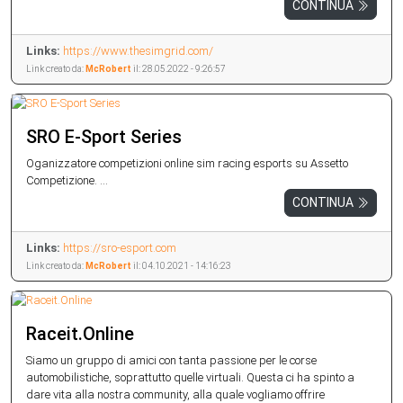
CONTINUA
Links:
https://www.thesimgrid.com/
Link creato da:
McRobert
il: 28.05.2022 - 9:26:57
SRO E-Sport Series
Oganizzatore competizioni online sim racing esports su Assetto
Competizione. ...
CONTINUA
Links:
https://sro-esport.com
Link creato da:
McRobert
il: 04.10.2021 - 14:16:23
Raceit.Online
Siamo un gruppo di amici con tanta passione per le corse
automobilistiche, soprattutto quelle virtuali. Questa ci ha spinto a
dare vita alla nostra community, alla quale vogliamo offrire