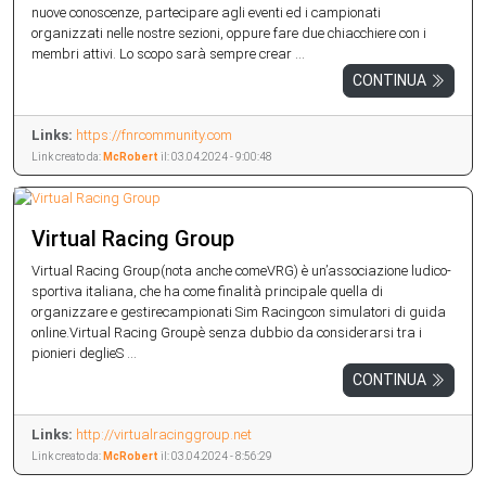
nuove conoscenze, partecipare agli eventi ed i campionati
organizzati nelle nostre sezioni, oppure fare due chiacchiere con i
membri attivi. Lo scopo sarà sempre crear ...
CONTINUA
Links:
https://fnrcommunity.com
Link creato da:
McRobert
il: 03.04.2024 - 9:00:48
Virtual Racing Group
Virtual Racing Group(nota anche comeVRG) è un’associazione ludico-
sportiva italiana, che ha come finalità principale quella di
organizzare e gestirecampionati Sim Racingcon simulatori di guida
online.Virtual Racing Groupè senza dubbio da considerarsi tra i
pionieri deglieS ...
CONTINUA
Links:
http://virtualracinggroup.net
Link creato da:
McRobert
il: 03.04.2024 - 8:56:29