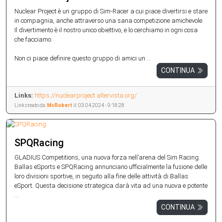
Nuclear Project è un gruppo di Sim-Racer a cui piace divertirsi e stare
in compagnia, anche attraverso una sana competizione amichevole.
Il divertimento è il nostro unico obiettivo, e lo cerchiamo in ogni cosa
che facciamo.
Non ci piace definire questo gruppo di amici un ...
CONTINUA
Links:
https://nuclearproject.altervista.org/
Link creato da:
McRobert
il: 03.04.2024 - 9:18:28
SPQRacing
GLADIUS Competitions, una nuova forza nell’arena del Sim Racing.
Ballas eSports e SPQRacing annunciano ufficialmente la fusione delle
loro divisioni sportive, in seguito alla fine delle attività di Ballas
eSport. Questa decisione strategica darà vita ad una nuova e potente
...
CONTINUA