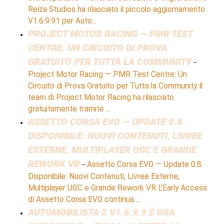
Reiza Studios ha rilasciato il piccolo aggiornamento
V1.6.9.91 per Auto...
PROJECT MOTOR RACING — PMR TEST
CENTRE: UN CIRCUITO DI PROVA
GRATUITO PER TUTTA LA COMMUNITY
–
Project Motor Racing — PMR Test Centre: Un
Circuito di Prova Gratuito per Tutta la Community Il
team di Project Motor Racing ha rilasciato
gratuitamente tramite ...
ASSETTO CORSA EVO — UPDATE 0.8
DISPONIBILE: NUOVI CONTENUTI, LIVREE
ESTERNE, MULTIPLAYER UGC E GRANDE
REWORK VR
Assetto Corsa EVO — Update 0.8
–
Disponibile: Nuovi Contenuti, Livree Esterne,
Multiplayer UGC e Grande Rework VR L'Early Access
di Assetto Corsa EVO continua ...
AUTOMOBILISTA 2 V1.6.9.9 È ORA