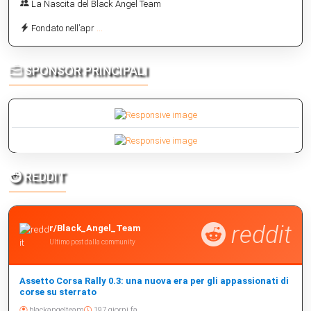
La Nascita del Black Angel Team
Fondato nell’apr
...
SPONSOR PRINCIPALI
REDDIT
reddit
r/Black_Angel_Team
Ultimo post dalla community
Assetto Corsa Rally 0.3: una nuova era per gli appassionati di
corse su sterrato
blackangelteam
197 giorni fa