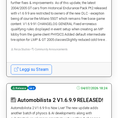
further fixes & improvements. As of this update, the latest
2004/2005 GT cars from Historical Endurance Pack Pt2 released
with v1.6.9.9 are restricted to owners of the new DLC - exception
being of course the Milano 55GT which remains free base game
content. V1.6.9.91 CHANGELOG GENERAL Fixed erroneous
qualifying rules displayed in event setup when creating an MP
lobby from the game client PHYSICS Added default intermediate
tire option for LMP & GT 2005 classesSlightly reduced cold tire e...
Reiza Studios •
Community Announcements
Leggi su Steam
04/07/2026 18:24
Release
2
Automobilista 2 V1.6.9.9 RELEASED!
Automobilista 2 V1.6.9.9 is Now Live! The new update adds
another batch of physics & AI developments along with