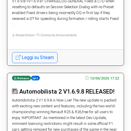
V1.6.9.8->V1.6.9.81 CHANGELOG GENERAL Fixed a CTD when
resetting to defaults on Session Selection Dialog with no Preset
enabled Fixed drivers being incorrectly DQ in first lap if they
received a DT for speeding during formation / rolling starts Fixed
...
Renato Simioni •
Community Announcements
Leggi su Steam
13/06/2026 17:22
Release
3
Automobilista 2 V1.6.9.8 RELEASED!
Automobilista 2 V1.6.9.8 is Now Live! The new update is packed
with exciting new content and features, including the two world-
championship winning Renault R25 & R26,free for all users to
enjoy. IMPORTANT: As mentioned in the latest Dev Update,
imminent licensing restrictions might result in some official F1
cars getting removed for new purchases of the game in the near