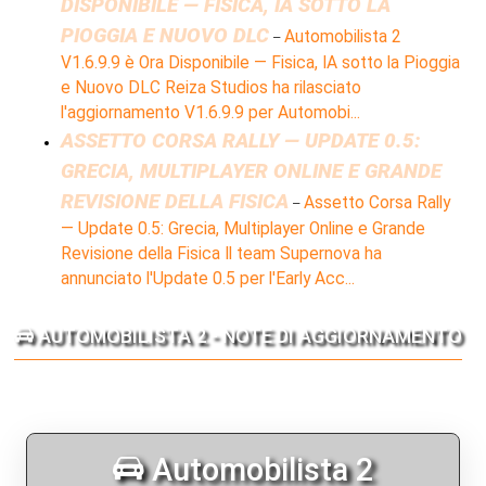
DISPONIBILE — FISICA, IA SOTTO LA
PIOGGIA E NUOVO DLC
Automobilista 2
–
V1.6.9.9 è Ora Disponibile — Fisica, IA sotto la Pioggia
e Nuovo DLC Reiza Studios ha rilasciato
l'aggiornamento V1.6.9.9 per Automobi...
ASSETTO CORSA RALLY — UPDATE 0.5:
GRECIA, MULTIPLAYER ONLINE E GRANDE
REVISIONE DELLA FISICA
Assetto Corsa Rally
–
— Update 0.5: Grecia, Multiplayer Online e Grande
Revisione della Fisica Il team Supernova ha
annunciato l'Update 0.5 per l'Early Acc...
AUTOMOBILISTA 2 - NOTE DI AGGIORNAMENTO
Automobilista 2