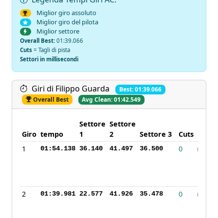
Miglior giro assoluto
Miglior giro del pilota
Miglior settore
Overall Best:
01:39.066
Cuts
= Tagli di pista
Settori in millisecondi
Giri di Filippo Guarda
Best: 01:39.066
Overall Best
Avg Clean: 01:42.549
Settore
Settore
Giro
tempo
1
2
Settore 3
Cuts
Pneu
1
0
01:54.138
36.140
41.497
36.500
H
2
0
01:39.981
22.577
41.926
35.478
H