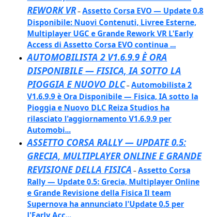
REWORK VR
Assetto Corsa EVO — Update 0.8
–
Disponibile: Nuovi Contenuti, Livree Esterne,
Multiplayer UGC e Grande Rework VR L'Early
Access di Assetto Corsa EVO continua ...
AUTOMOBILISTA 2 V1.6.9.9 È ORA
DISPONIBILE — FISICA, IA SOTTO LA
PIOGGIA E NUOVO DLC
Automobilista 2
–
V1.6.9.9 è Ora Disponibile — Fisica, IA sotto la
Pioggia e Nuovo DLC Reiza Studios ha
rilasciato l'aggiornamento V1.6.9.9 per
Automobi...
ASSETTO CORSA RALLY — UPDATE 0.5:
GRECIA, MULTIPLAYER ONLINE E GRANDE
REVISIONE DELLA FISICA
Assetto Corsa
–
Rally — Update 0.5: Grecia, Multiplayer Online
e Grande Revisione della Fisica Il team
Supernova ha annunciato l'Update 0.5 per
l'Early Acc...