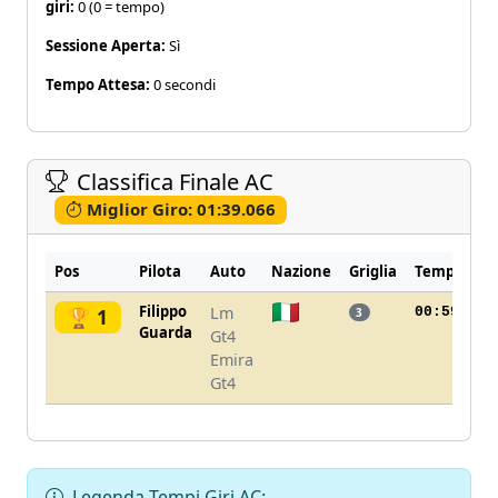
giri:
0 (0 = tempo)
Sessione Aperta:
Sì
Tempo Attesa:
0 secondi
Classifica Finale AC
Miglior Giro: 01:39.066
Pos
Pilota
Auto
Nazione
Griglia
Tempo Tota
Filippo
Lm
00:59:19.
🏆 1
3
Guarda
Gt4
Emira
Gt4
Legenda Tempi Giri AC: