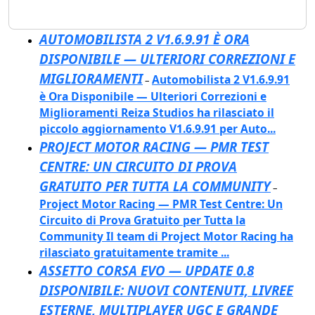
AUTOMOBILISTA 2 V1.6.9.91 È ORA
DISPONIBILE — ULTERIORI CORREZIONI E
MIGLIORAMENTI
Automobilista 2 V1.6.9.91
–
è Ora Disponibile — Ulteriori Correzioni e
Miglioramenti Reiza Studios ha rilasciato il
piccolo aggiornamento V1.6.9.91 per Auto...
PROJECT MOTOR RACING — PMR TEST
CENTRE: UN CIRCUITO DI PROVA
GRATUITO PER TUTTA LA COMMUNITY
–
Project Motor Racing — PMR Test Centre: Un
Circuito di Prova Gratuito per Tutta la
Community Il team di Project Motor Racing ha
rilasciato gratuitamente tramite ...
ASSETTO CORSA EVO — UPDATE 0.8
DISPONIBILE: NUOVI CONTENUTI, LIVREE
ESTERNE, MULTIPLAYER UGC E GRANDE